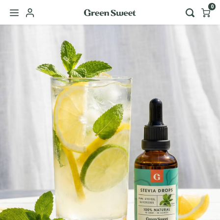
0
Hoofdmenu / green sweet zakelijk
Taal
Nederlands
English