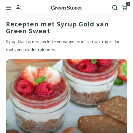
0
Recepten met Syrup Gold van
Hoofdmenu / green sweet zakelijk
Green Sweet
Taal
Syrup Gold is een perfecte vervanger voor stroop, maar dan
met veel minder calorieën.
Nederlands
English