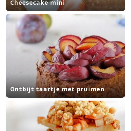
Cheesecake mini
Ontbijt taartje met pruimen