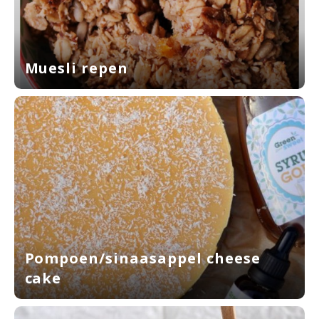
Muesli repen
Pompoen/sinaasappel cheese
cake