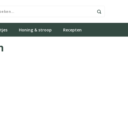
tjes
Honing & stroop
Recepten
Over Green Swee
n