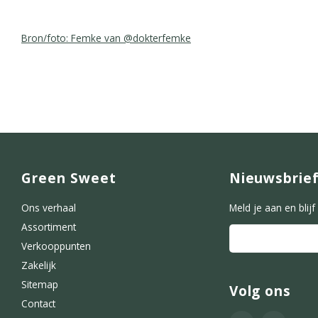
Bron/foto: Femke van @dokterfemke
Green Sweet
Nieuwsbrie
Ons verhaal
Meld je aan en blij
Assortiment
Verkooppunten
Zakelijk
Sitemap
Volg ons
Contact