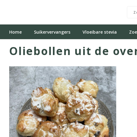
Home
Suikervervangers
Vloeibare stevia
Zoe
Oliebollen uit de ove