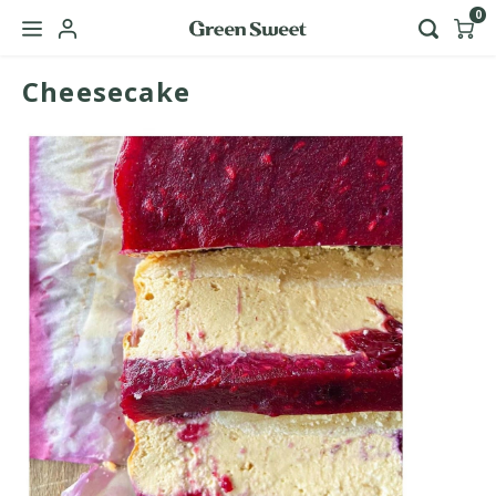
0
Cheesecake
Hoofdmenu / green sweet zakelijk
Taal
Nederlands
English