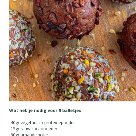
Wat heb je nodig voor 9 balletjes:
-40gr vegetarisch proteïnepoeder
-15gr rauw cacaopoeder
-60gr amandelboter