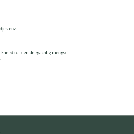
jes enz.
n kneed tot een deegachtig mengsel.
 ⁣