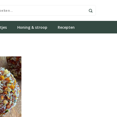
tjes
Honing & stroop
Recepten
Over Green Swee