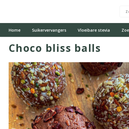
Home
Suikervervangers
Vloeibare stevia
Zoe
Choco bliss balls