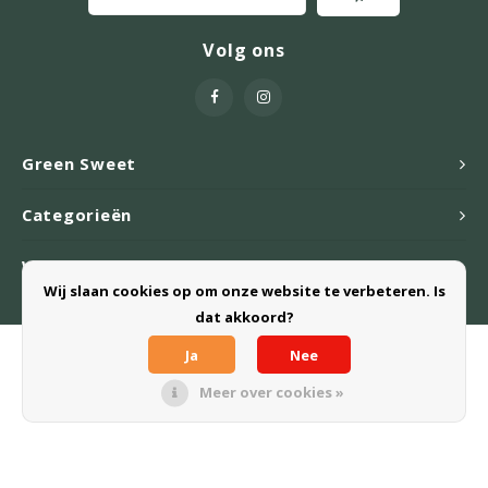
Volg ons
Green Sweet
Categorieën
Webshop
Wij slaan cookies op om onze website te verbeteren. Is
dat akkoord?
Ja
Nee
© Copyright 2026 Green Sweet B.V. - Powered by
Lightspeed
- Theme
by
Shopmonkey
Meer over cookies »