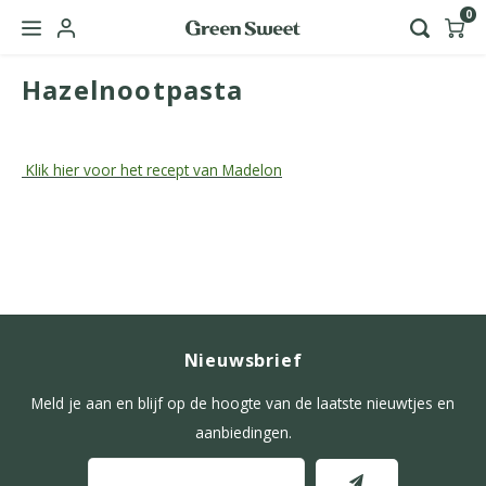
0
Hazelnootpasta
Hoofdmenu / green sweet zakelijk
Taal
Klik hier voor het recept van Madelon
Nederlands
English
Nieuwsbrief
Meld je aan en blijf op de hoogte van de laatste nieuwtjes en
aanbiedingen.