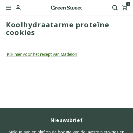
0
Koolhydraatarme proteïne
Hoofdmenu / green sweet zakelijk
Taal
cookies
Klik hier voor het recept van Madelon
Nederlands
English
Nieuwsbrief
Meld je aan en blijf op de hoogte van de laatste nieuwtjes en