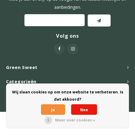
aanbiedingen.
Volg ons
Green Sweet
Categorieën
Wij slaan cookies op om onze website te verbeteren. Is
Webshop
dat akkoord?
Ja
Nee
Meer over cookies »
© Copyright 2026 Green Sweet B.V. - Powered by
Lightspeed
- Theme
by
Shopmonkey