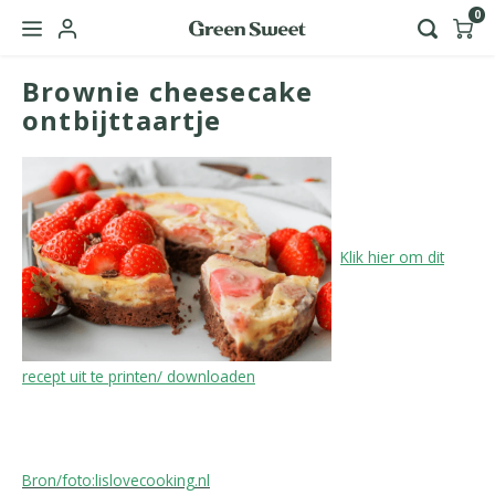
0
Brownie cheesecake
Hoofdmenu / green sweet zakelijk
Taal
ontbijttaartje
Nederlands
Klik hier om dit
English
recept uit te printen/ downloaden
Bron/foto:lislovecooking.nl