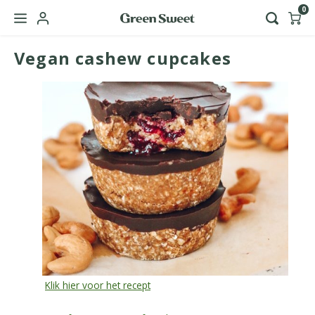
0
Vegan cashew cupcakes
Hoofdmenu / green sweet zakelijk
Taal
Nederlands
English
Klik hier voor het recept