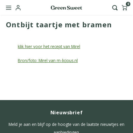
0
Ontbijt taartje met bramen
Hoofdmenu / green sweet zakelijk
Taal
klik hier voor het recept van Mirel
Nederlands
Bron/foto: Mirel van m-licious.nl
English
Nieuwsbrief
Meld je aan en blijf op de hoogte van de laatste nieuwtjes en
aanbiedingen.