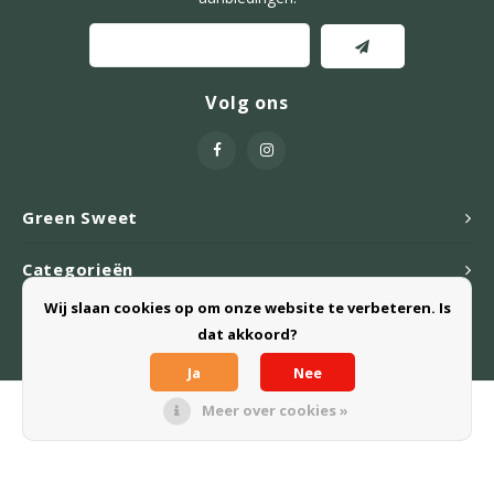
Volg ons
Green Sweet
Categorieën
Wij slaan cookies op om onze website te verbeteren. Is
Webshop
dat akkoord?
Ja
Nee
Meer over cookies »
© Copyright 2026 Green Sweet B.V. - Powered by
Lightspeed
- Theme
by
Shopmonkey