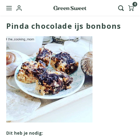
0
Pinda chocolade ijs bonbons
Hoofdmenu / green sweet zakelijk
Taal
Nederlands
English
Dit heb je nodig: