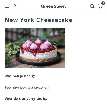
0
New York Cheesecake
Hoofdmenu / green sweet zakelijk
Taal
Nederlands
English
Wat heb je nodig:
Voor één taart a 8 personen
Voor de cranberry coulis: