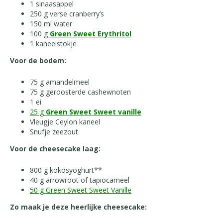
1 sinaasappel
250 g verse cranberry’s
150 ml water
100 g
Green Sweet Erythritol
1 kaneelstokje
Voor de bodem:
75 g amandelmeel
75 g geroosterde cashewnoten
1 ei
25 g
Green Sweet Sweet vanille
Vleugje Ceylon kaneel
Snufje zeezout
Voor de cheesecake laag:
800 g kokosyoghurt**
40 g arrowroot of tapiocameel
50 g
Green Sweet Sweet Vanille
Zo maak je deze heerlijke cheesecake: