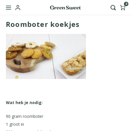
0
Roomboter koekjes
Hoofdmenu / green sweet zakelijk
Taal
Nederlands
English
Wat heb je nodig:
90 gram roomboter
1 groot ei