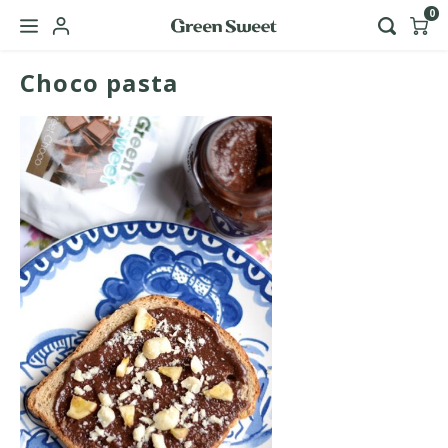
0
Choco pasta
Hoofdmenu / green sweet zakelijk
Taal
Nederlands
English