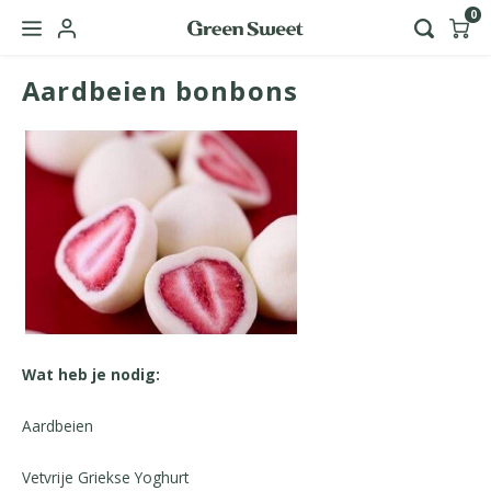
0
Aardbeien bonbons
Hoofdmenu / green sweet zakelijk
Taal
Nederlands
English
Wat heb je nodig:
Aardbeien
Vetvrije Griekse Yoghurt