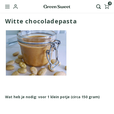
0
Witte chocoladepasta
Hoofdmenu / green sweet zakelijk
Taal
Nederlands
English
Wat heb je nodig: voor 1 klein potje (circa 150 gram)