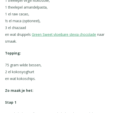
1 theelepel virgin kokosolie,
1 theelepel amandelpasta,
1 el raw cacao,
½ el maca (optioneel),
3 el chiazaad
en wat druppels
Green Sweet vloeibare stevia chocolade
naar
smaak.
Topping:
75 gram wilde bessen,
2 el kokosyoghurt
en wat kokoschips.
Zo maak je het:
Stap 1