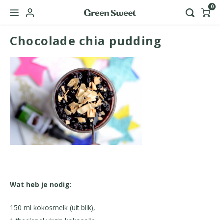
0
Chocolade chia pudding
Hoofdmenu / green sweet zakelijk
Taal
Nederlands
English
Wat heb je nodig:
150 ml kokosmelk (uit blik),