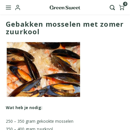
0
Gebakken mosselen met zomer
Hoofdmenu / green sweet zakelijk
Taal
zuurkool
Nederlands
English
Wat heb je nodig:
250 – 350 gram gekookte mosselen
350 – 400 gram zuurkool