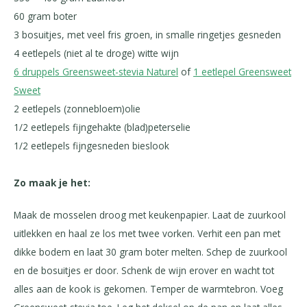
60 gram boter
3 bosuitjes, met veel fris groen, in smalle ringetjes gesneden
4 eetlepels (niet al te droge) witte wijn
6 druppels Greensweet-stevia Naturel
of
1 eetlepel Greensweet
Sweet
2 eetlepels (zonnebloem)olie
1/2 eetlepels fijngehakte (blad)peterselie
1/2 eetlepels fijngesneden bieslook
Zo maak je het:
Maak de mosselen droog met keukenpapier. Laat de zuurkool
uitlekken en haal ze los met twee vorken. Verhit een pan met
dikke bodem en laat 30 gram boter melten. Schep de zuurkool
en de bosuitjes er door. Schenk de wijn erover en wacht tot
alles aan de kook is gekomen. Temper de warmtebron. Voeg