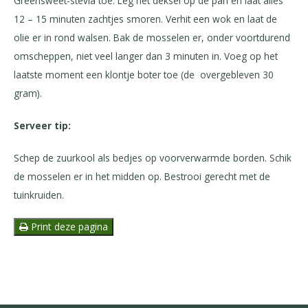
Greensweet-stevia toe. Leg het deksel op de pan en laat alles
12 – 15 minuten zachtjes smoren. Verhit een wok en laat de
olie er in rond walsen. Bak de mosselen er, onder voortdurend
omscheppen, niet veel langer dan 3 minuten in. Voeg op het
laatste moment een klontje boter toe (de overgebleven 30
gram).
Serveer tip:
Schep de zuurkool als bedjes op voorverwarmde borden. Schik
de mosselen er in het midden op. Bestrooi gerecht met de
tuinkruiden.
Print deze pagina