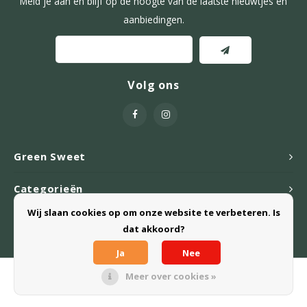
Meld je aan en blijf op de hoogte van de laatste nieuwtjes en
aanbiedingen.
Volg ons
Green Sweet
Categorieën
Wij slaan cookies op om onze website te verbeteren. Is
Webshop
dat akkoord?
Ja
Nee
Meer over cookies »
© Copyright 2026 Green Sweet B.V. - Powered by
Lightspeed
- Theme
by
Shopmonkey