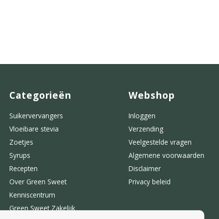
Categorieën
Webshop
Suikervervangers
Inloggen
Vloeibare stevia
Verzending
Zoetjes
Veelgestelde vragen
Syrups
Algemene voorwaarden
Recepten
Disclaimer
Over Green Sweet
Privacy beleid
Kenniscentrum
Green Sweet Zakelijk