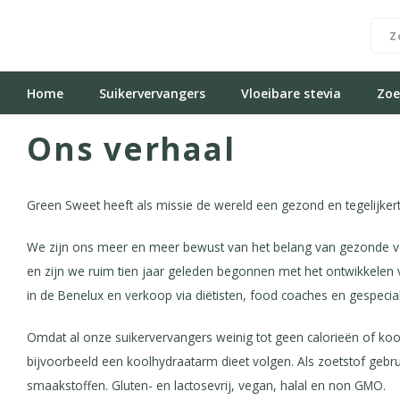
Home
Suikervervangers
Vloeibare stevia
Zoe
Ons verhaal
Green Sweet heeft als missie de wereld een gezond en tegelijkertij
We zijn ons meer en meer bewust van het belang van gezonde vo
en zijn we ruim tien jaar geleden begonnen met het ontwikkelen v
in de Benelux en verkoop via diëtisten, food coaches en gespeci
Omdat al onze suikervervangers weinig tot geen calorieën of koolh
bijvoorbeeld een koolhydraatarm dieet volgen. Als zoetstof gebruik
smaakstoffen. Gluten- en lactosevrij, vegan, halal en non GMO.