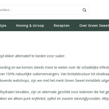
tjes
Honing & stroop
Recepten
Over Green Swee
d lekker alternatief te bieden voor suiker.
eding en we komen steeds meer te weten over de schadelijke effecte
an 100% natuurlijke suikervervangers. Van kristalstructuur tot vloeiba
aliseerde webshops, zijn we met het merk Green Sweet inmiddels uitgeg
ydraten bevatten, zijn ze uitermate geschikt voor iedereen die het ge
en we alleen pure erythritol, xylitol en zuivere steviolglycosiden. Alt