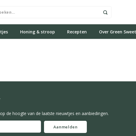
tjes
Honing & stroop
Recepten
Over Green Swee
f
f op de hoogte van de laatste nieuwtjes en aanbiedingen.
Aanmelden