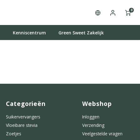
0
t
Kenniscentrum
Green Sweet Zakelijk
Categorieën
Webshop
Suikervervangers
Inloggen
Vloeibare stevia
Verzending
Zoetjes
Veelgestelde vragen