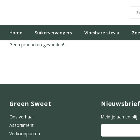
Home
Suikervervangers
Vloeibare stevia
Zoe
Geen producten gevonden!...
Green Sweet
Nieuwsbrie
Ons verhaal
Meld je aan en blij
Assortiment
Verkooppunten