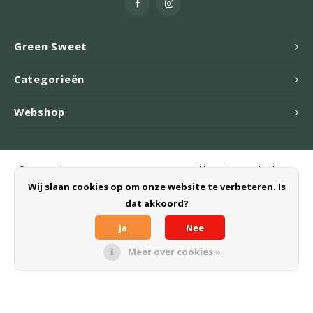
Green Sweet
Categorieën
Webshop
© Copyright 2026 Green Sweet B.V. - Powered by
Lightspeed
- Theme
by
Shopmonkey
Wij slaan cookies op om onze website te verbeteren. Is
dat akkoord?
Ja
Nee
Meer over cookies »