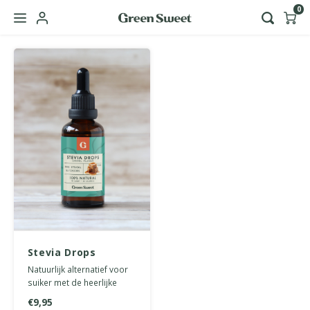
0
Hoofdmenu / green sweet zakelijk
Taal
Nederlands
English
Stevia Drops
Karamel 50 ml
Natuurlijk alternatief voor
suiker met de heerlijke
smaak van karamel. 0
€9,95
calorieën of koolhydraten.