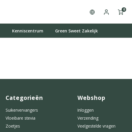
0
t
Kenniscentrum
Green Sweet Zakelijk
Categorieën
Webshop
Suikervervangers
Inloggen
Vloeibare stevia
Verzending
Zoetjes
Veelgestelde vragen