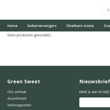
Home
Suikervervangers
Vloeibare stevia
Zoe
Geen producten gevonden!...
Green Sweet
Nieuwsbrie
Ons verhaal
Meld je aan en blij
Assortiment
Verkooppunten