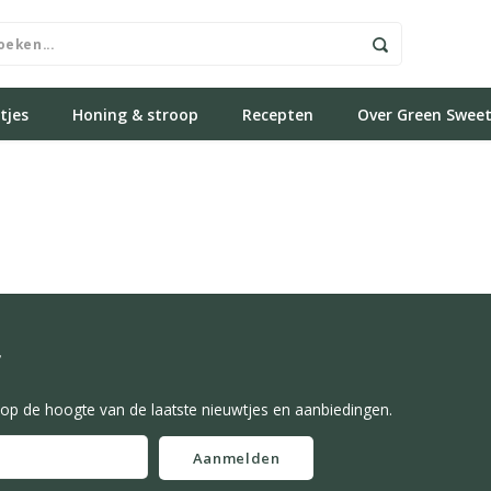
tjes
Honing & stroop
Recepten
Over Green Swee
f
f op de hoogte van de laatste nieuwtjes en aanbiedingen.
Aanmelden