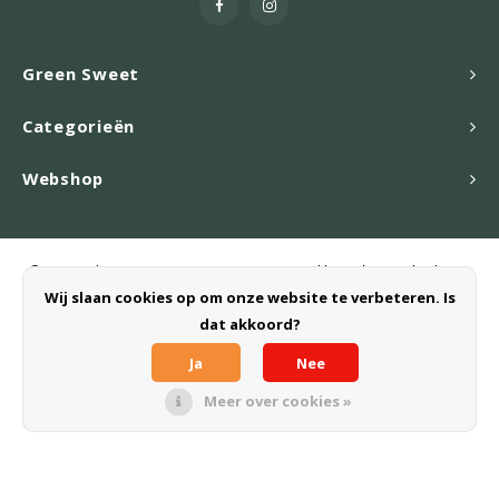
Green Sweet
Categorieën
Webshop
© Copyright 2026 Green Sweet B.V. - Powered by
Lightspeed
- Theme
by
Shopmonkey
Wij slaan cookies op om onze website te verbeteren. Is
dat akkoord?
Ja
Nee
Meer over cookies »