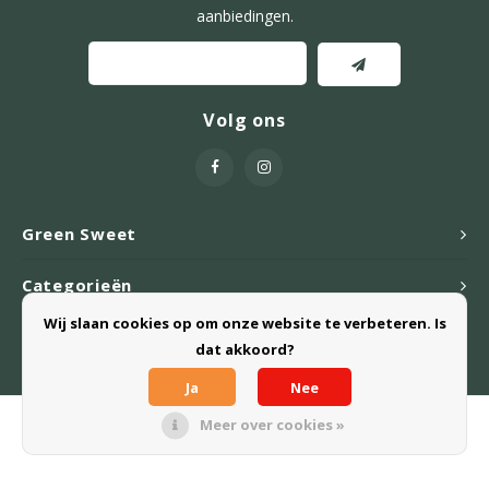
aanbiedingen.
Volg ons
Green Sweet
Categorieën
Wij slaan cookies op om onze website te verbeteren. Is
Webshop
dat akkoord?
Ja
Nee
Meer over cookies »
© Copyright 2026 Green Sweet B.V. - Powered by
Lightspeed
- Theme
by
Shopmonkey