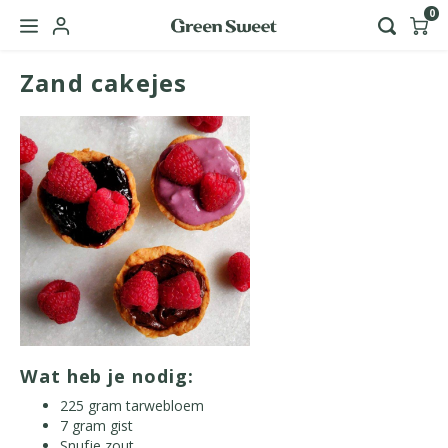
0
Zand cakejes
Hoofdmenu / green sweet zakelijk
Taal
Nederlands
English
Wat heb je nodig:
225
gram
tarwebloem
7
gram
gist
Snufje
zout