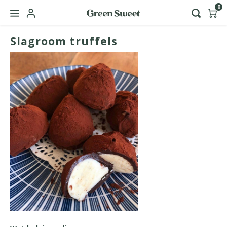
0
Slagroom truffels
Hoofdmenu / green sweet zakelijk
Taal
Nederlands
English