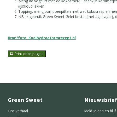
Meng de yoghurt met de kokosmelk. Schenk in kommetjes e
(ijs)koud lekker!
Topping: meng pompoenpitten met wat kokosrasp en hen
NB: Ik gebruik Green Sweet Gelei Kristal (met agar-agar), 
Bron/foto: Koolhydraatarmrecept.nl
Print deze pagina
Green Sweet
Nieuwsbrie
Ons verhaal
Meld je aan en blij