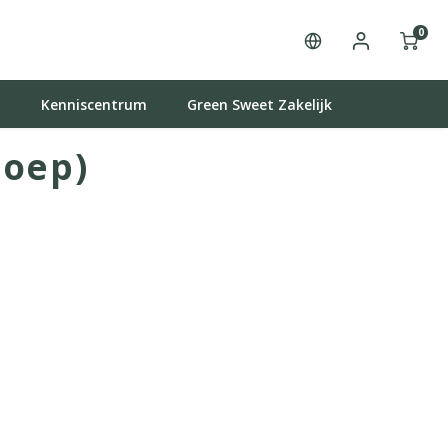
0
t
Kenniscentrum
Green Sweet Zakelijk
soep)