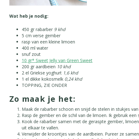
Wat heb je nodig:
450 gr
rabarber
9 khd
5 cm verse
gember
rasp van een kleine
limoen
400 ml
water
snuf
zout
10 gr*
Sweet Jelly van Green Sweet
200 gr
aardbeien
10 khd
2 el
Griekse yoghurt
1,6 khd
1 el dikke
kokosmelk
0,24 khd
TOPPING, ZIE ONDER
Zo maak je het:
Maak de rabarber schoon en snijd de stelen in stukjes van
Rasp de gember en de schil van de limoen. Ik gebruik een s
Kook de rabarber samen met de geraspte gember, limoenra
uit elkaar te vallen.
Verwijder de kroontjes van de aardbeien. Pureer ze same