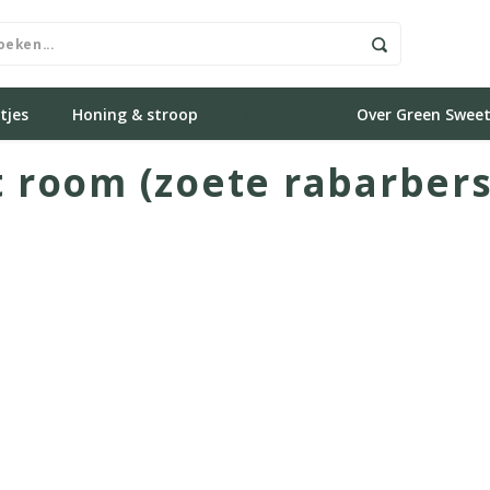
tjes
Honing & stroop
Recepten
Over Green Swee
 room (zoete rabarber