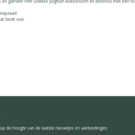
n garneer met Griekse yoghurt-kokosroom en bestrooi met een toppi
nepzaad.
dat bindt ook.
f
f op de hoogte van de laatste nieuwtjes en aanbiedingen.