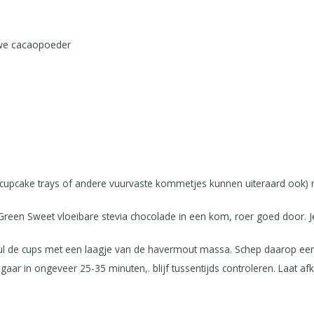
uwe cacaopoeder
 cupcake trays of andere vuurvaste kommetjes kunnen uiteraard ook) 
Green Sweet vloeibare stevia chocolade in een kom, roer goed door. 
.Vul de cups met een laagje van de havermout massa. Schep daarop een
r in ongeveer 25-35 minuten,. blijf tussentijds controleren. Laat afk