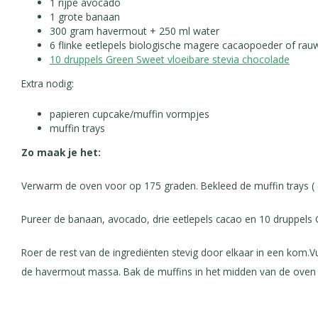
1 rijpe avocado
1 grote banaan
300 gram havermout + 250 ml water
6 flinke eetlepels biologische magere cacaopoeder of ra
10 druppels Green Sweet vloeibare stevia chocolade
Extra nodig:
papieren cupcake/muffin vormpjes
muffin trays
Zo maak je het:
Verwarm de oven voor op 175 graden. Bekleed de muffin trays (
Pureer de banaan, avocado, drie eetlepels cacao en 10 druppels 
Roer de rest van de ingrediënten stevig door elkaar in een kom
de havermout massa. Bak de muffins in het midden van de oven gaa