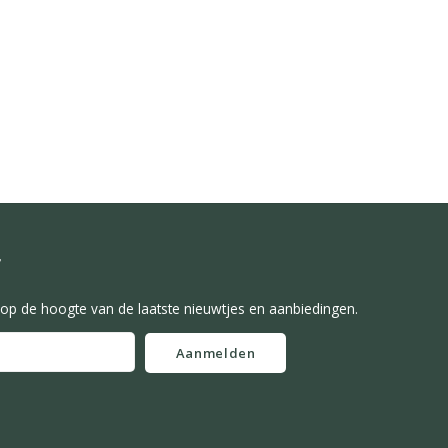
f
f op de hoogte van de laatste nieuwtjes en aanbiedingen.
Aanmelden