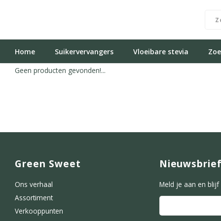
Home
Suikervervangers
Vloeibare stevia
Zoe
Geen producten gevonden!...
Green Sweet
Nieuwsbrie
Ons verhaal
Meld je aan en blij
Assortiment
Verkooppunten