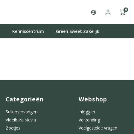
0
t
Kenniscentrum
Green Sweet Zakelijk
Categorieën
Webshop
Suikervervangers
Inloggen
Vloeibare stevia
Verzending
Zoetjes
Veelgestelde vragen