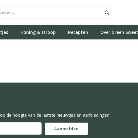
tjes
Honing & stroop
Recepten
Over Green Swee
f
f op de hoogte van de laatste nieuwtjes en aanbiedingen.
Aanmelden