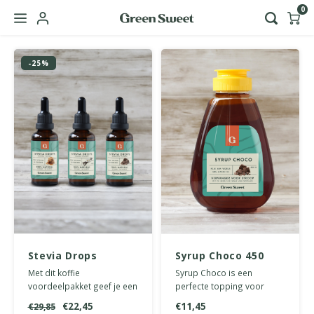
0
Hoofdmenu / green sweet zakelijk
-25%
Taal
Nederlands
English
Stevia Drops
Syrup Choco 450
voordeelpakket
gram
Met dit koffie
Syrup Choco is een
koffie
voordeelpakket geef je een
perfecte topping voor
heerlijk zoete twist aan je
pannenkoeken, ijs en
€22,45
€11,45
€29,85
suikervrije koffie.
desserts.