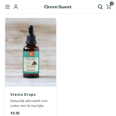
0
Hoofdmenu / green sweet zakelijk
Taal
Nederlands
English
Stevia Drops
Chocolade 50 ml
Natuurlijk alternatief voor
suiker met de heerlijke
smaak van chocolade. 0
€9,95
calorieën of koolhydraten.