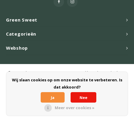
Green Sweet
Categorieën
Webshop
© Copyright 2026 Green Sweet B.V. - Powered by
Lightspeed
- Theme
by
Shopmonkey
Wij slaan cookies op om onze website te verbeteren. Is
dat akkoord?
Ja
Nee
Meer over cookies »