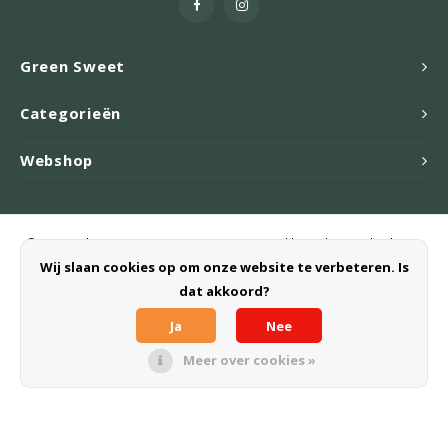
Green Sweet
Categorieën
Webshop
© Copyright 2026 Green Sweet B.V. - Powered by
Lightspeed
- Theme
by
Shopmonkey
Wij slaan cookies op om onze website te verbeteren. Is
dat akkoord?
Ja
Nee
Meer over cookies »