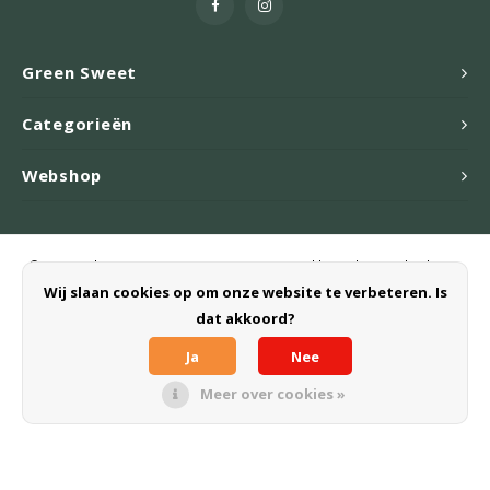
Green Sweet
Categorieën
Webshop
© Copyright 2026 Green Sweet B.V. - Powered by
Lightspeed
- Theme
by
Shopmonkey
Wij slaan cookies op om onze website te verbeteren. Is
dat akkoord?
Ja
Nee
Meer over cookies »