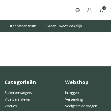
0
t
Kenniscentrum
Green Sweet Zakelijk
Categorieën
Webshop
Suikervervangers
Inloggen
Vloeibare stevia
Verzending
Zoetjes
Veelgestelde vragen