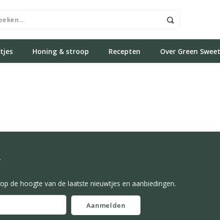
tjes
Honing & stroop
Recepten
Over Green Swee
f
f op de hoogte van de laatste nieuwtjes en aanbiedingen.
Aanmelden