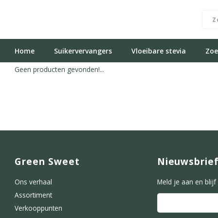
Home
Suikervervangers
Vloeibare stevia
Zoe
Geen producten gevonden!...
Green Sweet
Nieuwsbrie
Ons verhaal
Meld je aan en blij
Assortiment
Verkooppunten