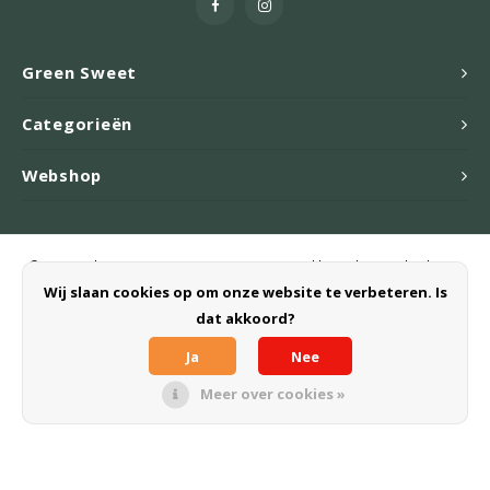
Green Sweet
Categorieën
Webshop
© Copyright 2026 Green Sweet B.V. - Powered by
Lightspeed
- Theme
by
Shopmonkey
Wij slaan cookies op om onze website te verbeteren. Is
dat akkoord?
Ja
Nee
Meer over cookies »