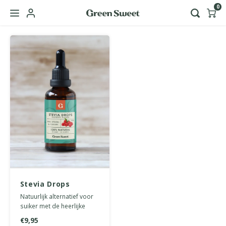
0
Hoofdmenu / green sweet zakelijk
Taal
Nederlands
English
Stevia Drops
Framboos 50 ml
Natuurlijk alternatief voor
suiker met de heerlijke
smaak van framboos. 0
€9,95
calorieën of koolhydraten.