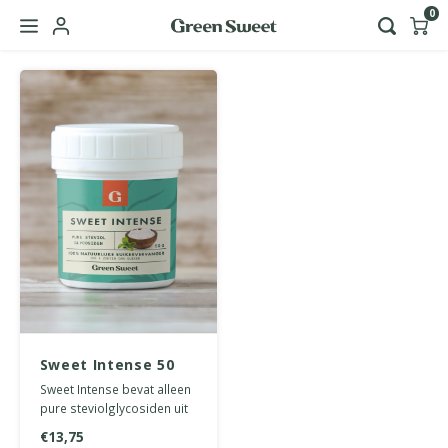
0
Hoofdmenu / green sweet zakelijk
Taal
Nederlands
English
Sweet Intense 50
gram
Sweet Intense bevat alleen
pure steviolglycosiden uit
stevia en is 150 keer zoeter
€13,75
dan suiker.