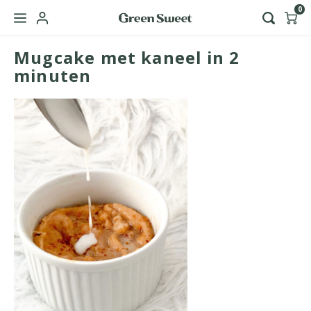
0
Mugcake met kaneel in 2
Hoofdmenu / green sweet zakelijk
Taal
minuten
Nederlands
English